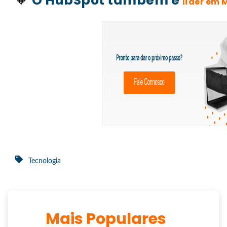
🧡
O HubSpot também é
líder em
Tecnologia
Mais Populares