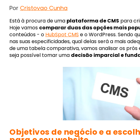
Por
Cristovao Cunha
Está à procura de uma
plataforma de CMS
para cri
Hoje vamos
comparar duas das opções mais pop
conteúdos - o
HubSpot CMS
e o WordPress. Sendo qu
nas suas especificidades, qual delas será a mais ad
de uma tabela comparativa, vamos analisar os prós 
seja possível tomar uma
decisão imparcial e fun
Objetivos de negócio e a esco
para o seu website