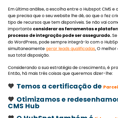
Em última análise, a escolha entre o Hubspot CMS e
que precisa que o seu website lhe dê, ao que o fez cr
tipo de recursos que tem disponíveis. Se não vai com
importante
considerar as ferramentas e platafor
processo de integração pode ser assegurado.
Se 
do WordPress, pode sempre integrá-lo com o HubSp
simultaneamente
gerar leads qualificadas
.
O melhor d
sua total disposição.
Considerando a sua estratégia de crescimento, é pr
Então, há mais três coisas que queremos dizer-lhe:
🧡
Temos a certificação de
Parce
🧡
Otimizamos e redesenhamos
CMS Hub