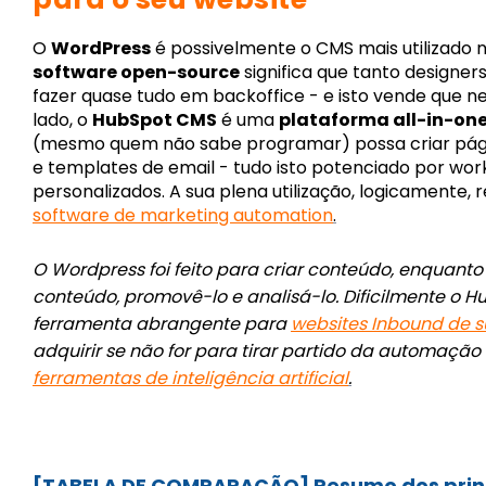
O
WordPress
é possivelmente o CMS mais utilizado n
software open-source
significa que tanto design
fazer quase
tudo em backoffice
- e isto vende que n
lado, o
HubSpot CMS
é uma
plataforma all-in-on
(mesmo quem não sabe programar) possa criar págin
e templates de email - tudo isto potenciado por wo
personalizados. A sua plena utilização, logicamente,
software de marketing automation
.
O Wordpress foi feito para criar conteúdo, enquanto 
conteúdo, promovê-lo e analisá-lo. Dificilmente o
ferramenta abrangente para
websites Inbound de 
adquirir se não for para tirar partido da automação
ferramentas de inteligência artificial
.
[TABELA DE COMPARAÇÃO] Resumo dos princi