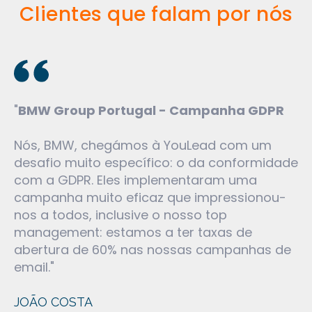
Clientes que falam por nós
e
"
BMW Group Portugal - Campanha GDPR
"
B
da
f
ia
Nós, BMW, chegámos à YouLead com um
desafio muito específico: o da conformidade
C
com a GDPR. Eles implementaram uma
a 
campanha muito eficaz que impressionou-
de
har
nos a todos, inclusive o nosso top
p
s
management: estamos a ter taxas de
ma
abertura de 60% nas nossas campanhas de
pe
email."
do
me
ta
e
JOÃO COSTA