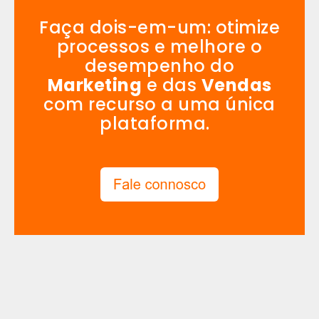
Faça dois-em-um: otimize
processos e melhore o
desempenho do
Marketing
e das
Vendas
com recurso a uma única
plataforma.