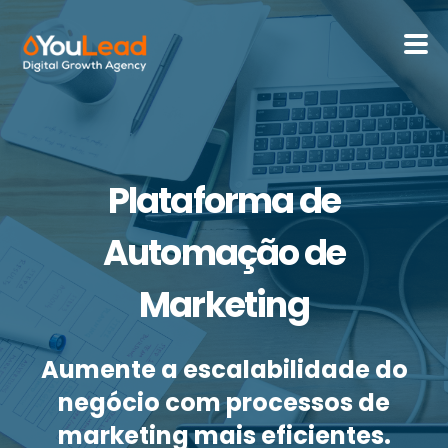
Sobre Nós
Serviços
Plataforma de
HubSpot
Automação de
Recursos
Marketing
Contactos
Aumente a escalabilidade do
negócio com processos de
Português - Portugal
marketing mais eficientes.