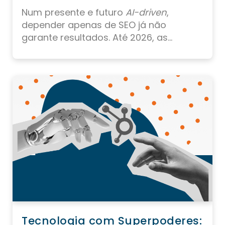
Num presente e futuro
AI-driven
,
depender apenas de SEO já não
garante resultados. Até 2026, as...
Tecnologia com Superpoderes: