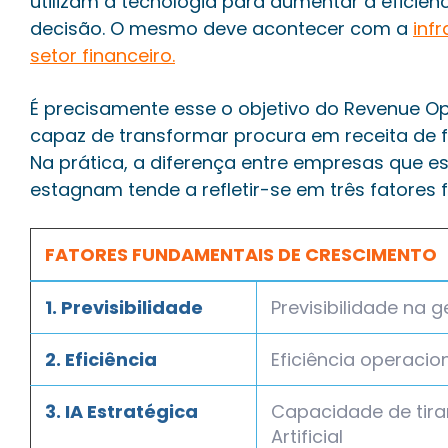
utilizam a tecnologia para aumentar a eficiê
decisão. O mesmo deve acontecer com a
inf
setor financeiro.
É precisamente esse o objetivo do Revenue O
capaz de transformar procura em receita de fo
Na prática, a diferença entre empresas que 
estagnam tende a refletir-se em três fatores
FATORES FUNDAMENTAIS DE CRESCIMENTO
1. Previsibilidade
Previsibilidade na 
2. Eficiência
Eficiência operacio
3. IA Estratégica
Capacidade de tirar
Artificial