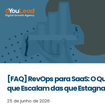
Sobre Nós
Serviços
HubSpot
Recursos
[FAQ] RevOps para SaaS: O Q
Contactos
que Escalam das que Estagn
Português
25 de junho de 2026