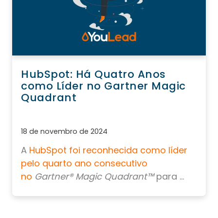
HubSpot: Há Quatro Anos
como Líder no Gartner Magic
Quadrant
18 de novembro de 2024
A
HubSpot foi reconhecida como líder
pelo quarto ano consecutivo
no
Gartner® Magic Quadrant™
para
...