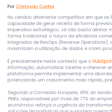
Por
Cristovao Cunha
No cenário altamente competitivo em que as
capacidade de gerar receita de forma previsí
imperativo estratégico. Já não basta alinhar 
forma tradicional: o futuro da
eficiência come
integrados de
RevOps (Revenue Operations)
,
maximizam a utilização de dados e criam proc
É precisamente neste contexto que o
HubSpot
informação, automatizar tarefas e oferecer a
plataforma permite implementar uma abord
potenciando um crescimento mais rápido, previ
Segundo a Comissão Europeia, 99% do tecido
PMEs, responsáveis por mais de 77% do empreg
económico reforça a urgência da transformaç
soluções tecnológicas que suportem operaç