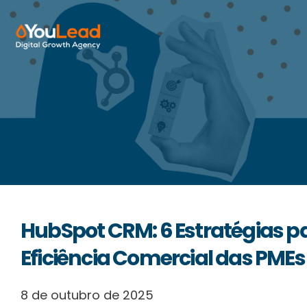
Sobre Nós
Serviços
HubSpot
Recursos
HubSpot CRM: 6 Estratégias p
Contactos
Eficiência Comercial das PMEs
Português
8 de outubro de 2025