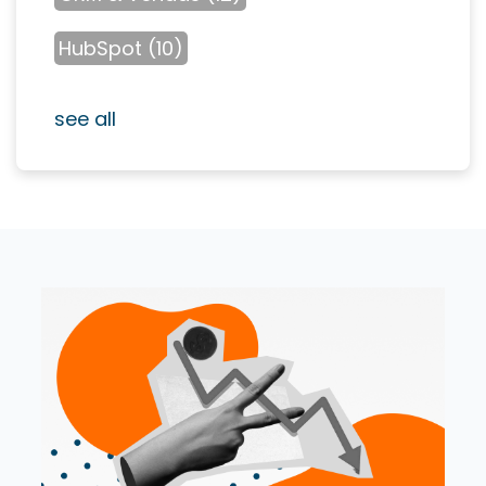
HubSpot
(10)
see all