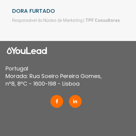
Commer
DORA FURTADO
Responsável do Núcleo de Marketing |
TPF Consultores
Portugal
Morada: Rua Soeiro Pereira Gomes,
nº8, 8ºC - 1600-198 - Lisboa