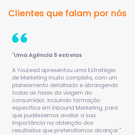
Clientes que falam por nós
o em
"
Uma Agência 5 estrelas
A Yo
d.
esco
A YouLead apresentou uma Estratégia
dese
de Marketing muito completa, com um
apoi
planeamento detalhado e abrangendo
nos 
todas as fases da viagem do
ativ
consumidor, incluindo formação
modo
específica em Inbound Marketing, para
opor
que pudéssemos avaliar a sua
faze
importância na obtenção dos
resultados que pretendíamos alcançar."
PAU