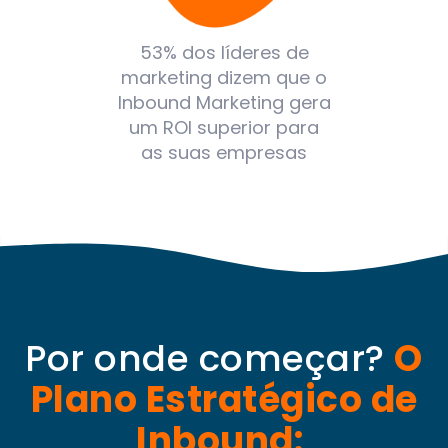
53% dos líderes de
marketing dizem que o
Inbound Marketing gera
um ROI superior para
as suas empresas
Por onde começar?
O
Plano Estratégico de
Inbound: