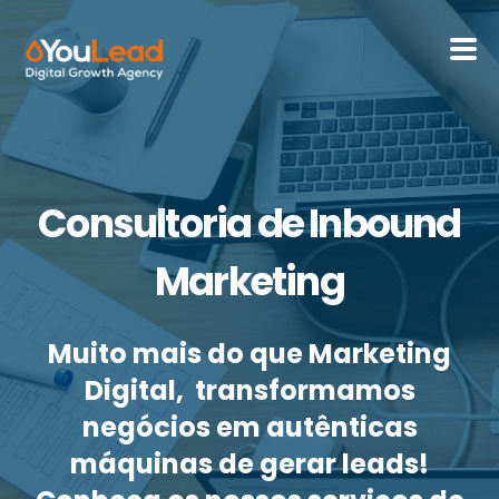
Sobre Nós
Serviços
Consultoria de Inbound
HubSpot
Marketing
Recursos
Muito mais do que Marketing
Contactos
Digital, transformamos
negócios em autênticas
Português - Portugal
máquinas de gerar leads!