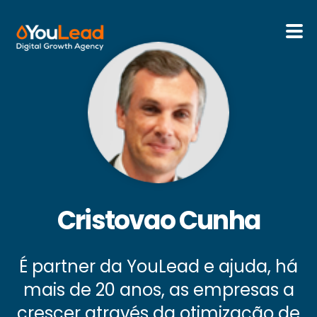
Sobre Nós
Serviços
HubSpot
Recursos
Cristovao Cunha
Contactos
É partner da YouLead e ajuda, há
Português
mais de 20 anos, as empresas a
crescer através da otimização de