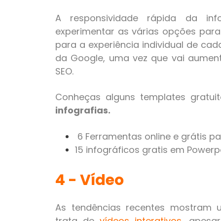
A responsividade rápida da info
experimentar as várias opções para a
para a experiência individual de ca
da Google, uma vez que vai aumen
SEO.
Conheças alguns templates gratui
infografias.
6 Ferramentas online e grátis par
15 infográficos gratis em Powerp
4 - Vídeo
As tendências recentes mostram 
trata de
vídeos interativos
,
apesar