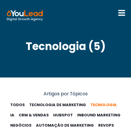
Sobre Nós
Tecnologia (5)
Serviços
HubSpot
Recursos
Artigos por Tópicos
Contactos
TODOS
TECNOLOGIA DE MARKETING
TECNOLOGIA
IA
CRM & VENDAS
HUBSPOT
INBOUND MARKETING
Português
NEGÓCIOS
AUTOMAÇÃO DE MARKETING
REVOPS