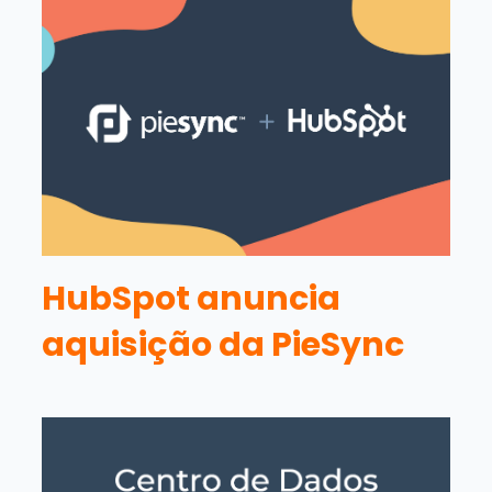
HubSpot anuncia
aquisição da PieSync