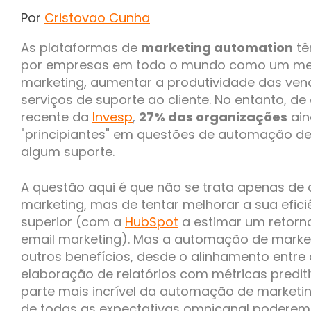
Por
Cristovao Cunha
As plataformas de
marketing automation
tê
por empresas em todo o mundo como um me
marketing, aumentar a produtividade das ven
serviços de suporte ao cliente. No entanto, d
recente da
Invesp
,
27% das organizações
ain
"principiantes" em questões de automação de
algum suporte.
A questão aqui é que não se trata apenas de o
marketing, mas de tentar melhorar a sua efici
superior (com a
HubSpot
a estimar um retorn
email marketing). Mas a automação de marke
outros benefícios, desde o alinhamento entre 
elaboração de relatórios com métricas prediti
parte mais incrível da automação de marketin
de todas as expectativas omnicanal poderem 