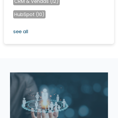
CRM & Vendas
(12)
HubSpot
(10)
see all