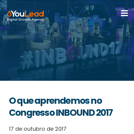
Sobre Nós
Serviços
HubSpot
Recursos
O que aprendemos no
Contactos
Congresso INBOUND 2017
17 de outubro de 2017