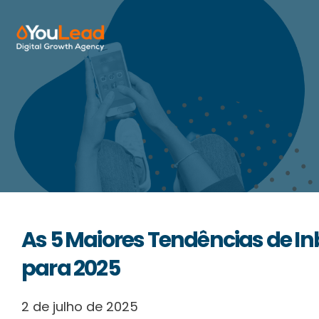
Sobre Nós
Serviços
HubSpot
Recursos
As 5 Maiores Tendências de I
Contactos
para 2025
2 de julho de 2025