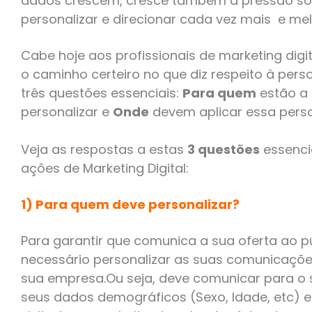
dados crescem, cresce também a pressão s
personalizar e direcionar cada vez mais e me
Cabe hoje aos profissionais de marketing digita
o caminho certeiro no que diz respeito à pers
três questões essenciais:
Para quem
estão a 
personalizar e
Onde
devem aplicar essa perso
Veja as respostas a estas
3 questões
essenci
ações de Marketing Digital:
1) Para quem deve personalizar?
Para garantir que comunica a sua oferta ao p
necessário personalizar as suas comunicaçõe
sua empresa.Ou seja, deve comunicar para o 
seus dados demográficos (Sexo, Idade, etc)