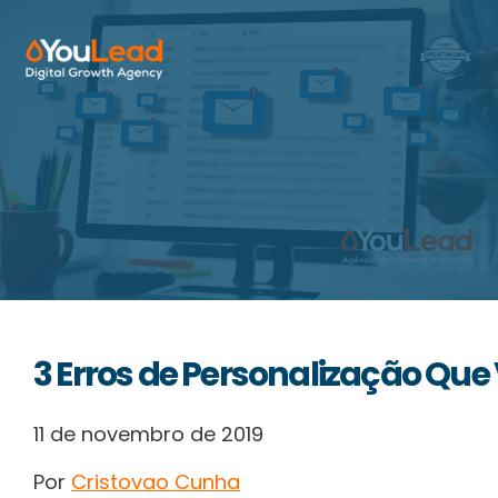
Sobre Nós
Serviços
HubSpot
Recursos
3 Erros de Personalização Que
Contactos
11 de novembro de 2019
Por
Cristovao Cunha