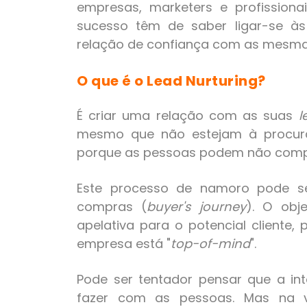
empresas, marketers e profissio
sucesso têm de saber ligar-se à
relação de confiança com as mesma
O que é o Lead Nurturing?
É criar uma relação com as suas
l
mesmo que não estejam à procura
porque as pessoas podem não comp
Este processo de namoro pode se
compras (
buyer's journey
). O obj
apelativa para o potencial cliente,
empresa está "
top-of-mind
".
Pode ser tentador pensar que a in
fazer com as pessoas. Mas na v