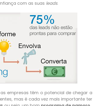
confiança com as suas
leads
.
l as empresas têm o potencial de chegar a
ientes, mas é cada vez mais importante ter
g
, ou seja, um bom
programa de namoro
.