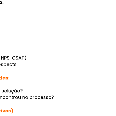
o.
: NPS, CSAT)
ospects
das:
a solução?
encontrou no processo?
tivos)