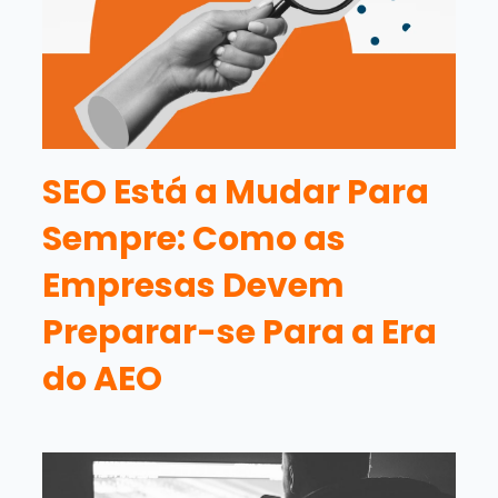
SEO Está a Mudar Para
Sempre: Como as
Empresas Devem
Preparar-se Para a Era
do AEO