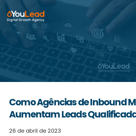
Sobre Nós
Serviços
HubSpot
Recursos
Como Agências de Inbound M
Contactos
Aumentam Leads Qualificad
26 de abril de 2023