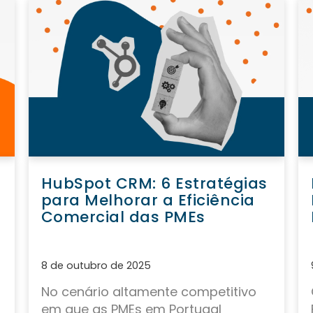
HubSpot CRM: 6 Estratégias
para Melhorar a Eficiência
Comercial das PMEs
8 de outubro de 2025
No cenário altamente competitivo
em que as
PMEs em Portugal