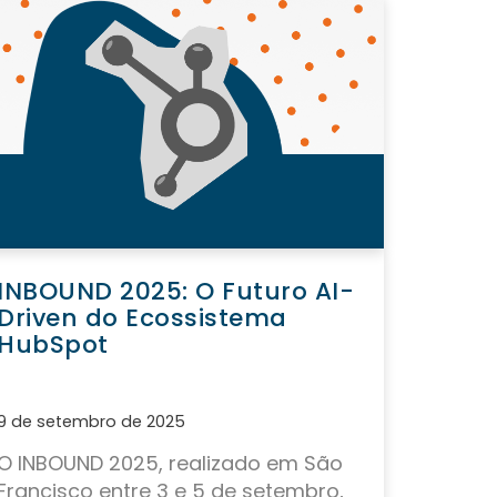
INBOUND 2025: O Futuro AI-
Driven do Ecossistema
HubSpot
9 de setembro de 2025
O
INBOUND 2025
, realizado em São
Francisco entre 3 e 5 de setembro,