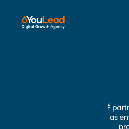
É part
as em
pr