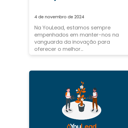
4 de novembro de 2024
Na YouLead,
estamos sempre
empenhados em manter-nos na
vanguarda
da inovação para
oferecer o melhor...