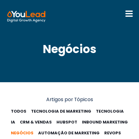
Sobre Nós
Negócios
Serviços
HubSpot
Recursos
Artigos por Tópicos
Contactos
TODOS
TECNOLOGIA DE MARKETING
TECNOLOGIA
IA
CRM & VENDAS
HUBSPOT
INBOUND MARKETING
Português
NEGÓCIOS
AUTOMAÇÃO DE MARKETING
REVOPS