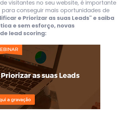
e visitantes no seu website, é importante
las para conseguir mais oportunidades de
ficar e Priorizar as suas Leads" e
saiba
tica e sem esforço, novas
de lead scoring
: