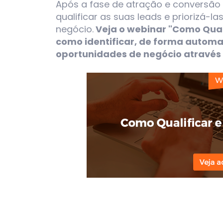
Após a fase de atração e conversão d
qualificar as suas leads e priorizá-
negócio.
Veja o webinar "Como Quali
como identificar, de forma automa
oportunidades de negócio através 