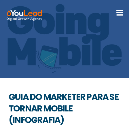
Sobre Nós
Serviços
HubSpot
Recursos
GUIA DO MARKETER PARA SE
Contactos
TORNAR MOBILE
(INFOGRAFIA)