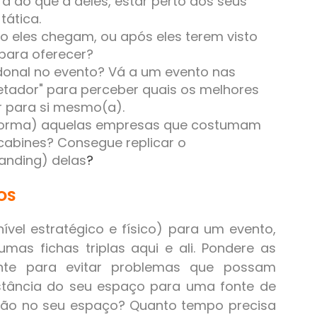
 do que a deles, estar perto dos seus
tática.
do eles chegam, ou após eles terem visto
para oferecer?
onal no evento? Vá a um evento nas
tador" para perceber quais os melhores
 para si mesmo(a).
 forma) aquelas empresas que costumam
 cabines? Consegue replicar o
randing) delas
?
OS
ível estratégico e físico) para um evento,
mas fichas triplas aqui e ali. Pondere as
ente para evitar problemas que possam
istância do seu espaço para uma fonte de
ção no seu espaço? Quanto tempo precisa