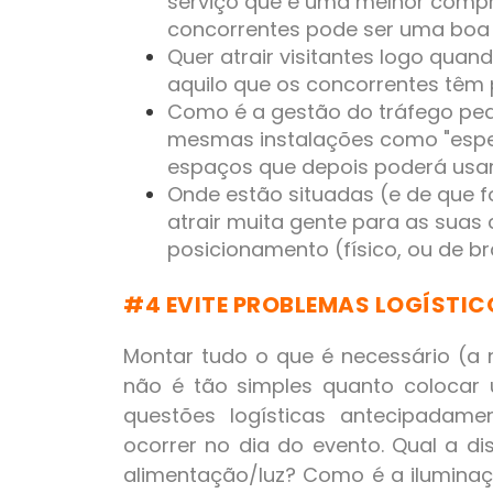
serviço que é uma melhor compra
concorrentes pode ser uma boa 
Quer atrair visitantes logo quan
aquilo que os concorrentes têm 
Como é a gestão do tráfego ped
mesmas instalações como "espe
espaços que depois poderá usar
Onde estão situadas (e de que
atrair muita gente para as suas
posicionamento (físico, ou de b
#4 EVITE PROBLEMAS LOGÍSTIC
Montar tudo o que é necessário (a n
não é tão simples quanto colocar u
questões logísticas antecipadam
ocorrer no dia do evento. Qual a d
alimentação/luz? Como é a ilumina