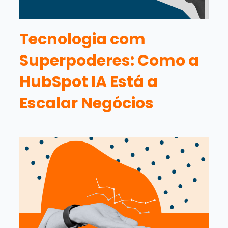
Tecnologia com
Superpoderes: Como a
HubSpot IA Está a
Escalar Negócios