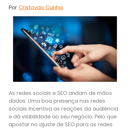
Por
Cristovao Cunha
As redes sociais e SEO andam de mãos
dadas. Uma boa presença nas redes
sociais incentiva as reações da audiência
e dá visibilidade ao seu negócio
. Pelo que
apostar no ajuste de SEO para as redes