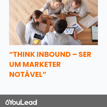
“THINK INBOUND – SER
UM MARKETER
NOTÁVEL”