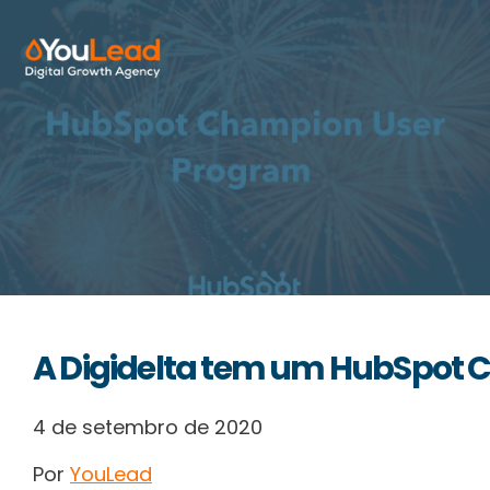
Sobre Nós
Serviços
HubSpot
Recursos
A Digidelta tem um HubSpot 
Contactos
4 de setembro de 2020
Por
YouLead