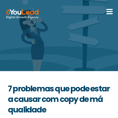
Sobre Nós
Serviços
HubSpot
Recursos
7 problemas que pode estar
Contactos
a causar com copy de má
qualidade