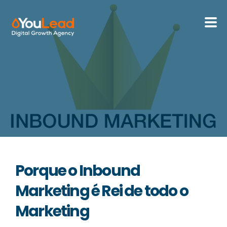
Sobre Nós
Serviços
HubSpot
Recursos
Porque o Inbound
Contactos
Marketing é Rei de todo o
Marketing