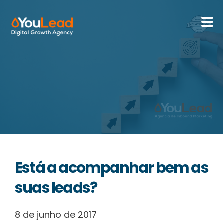
Sobre Nós
Serviços
HubSpot
Recursos
Está a acompanhar bem as
Contactos
suas leads?
8 de junho de 2017