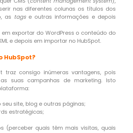
lquer CMS (
content management system
),
erir nas diferentes colunas os títulos dos
o, as
tags
e outras informações e depois
e em exportar do WordPress o conteúdo do
 XML e depois em importar no HubSpot.
 o HubSpot?
 traz consigo inúmeras vantagens, pois
e as suas campanhas de marketing. Isto
plataforma:
o seu site, blog e outras páginas;
ds estratégicas;
s (perceber quais têm mais visitas, quais