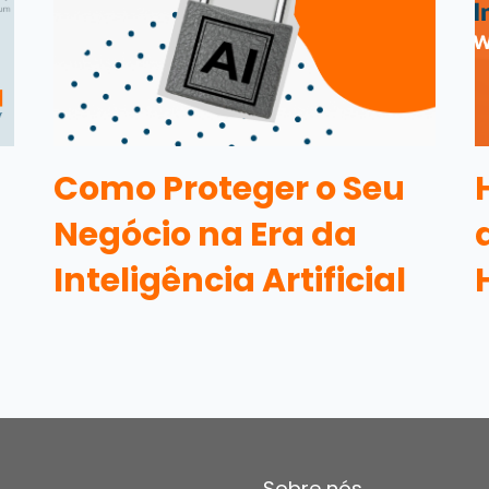
Como Proteger o Seu
Negócio na Era da
Inteligência Artificial
Sobre nós