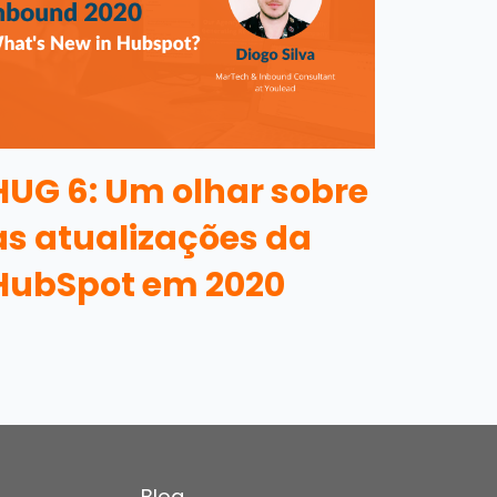
HUG 6: Um olhar sobre
as atualizações da
HubSpot em 2020
Blog