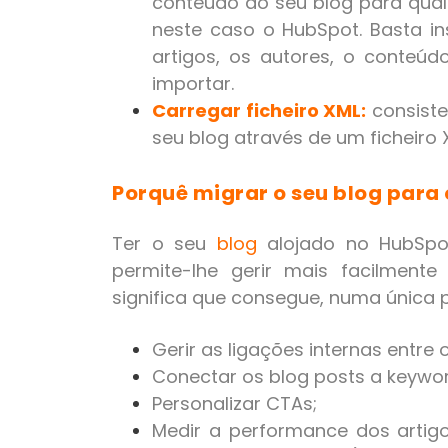
conteúdo do seu blog para qua
neste caso o HubSpot. Basta ins
artigos, os autores, o conteúd
importar.
Carregar ficheiro XML:
consist
seu blog através de um ficheiro
Porquê migrar o seu blog para
Ter o seu
blog
alojado no HubSpot
permite-lhe gerir mais facilment
significa que consegue, numa única 
Gerir as ligações internas entre 
Conectar os blog posts a keywor
Personalizar CTAs;
Medir a performance dos artigo