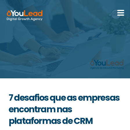
Sobre Nós
Serviços
HubSpot
Recursos
7 desafios que as empresas
Contactos
encontram nas
plataformas de CRM