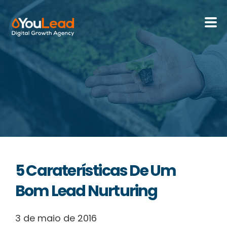
Sobre Nós
Serviços
HubSpot
Recursos
5 Caraterísticas De Um
Contactos
Bom Lead Nurturing
3 de maio de 2016