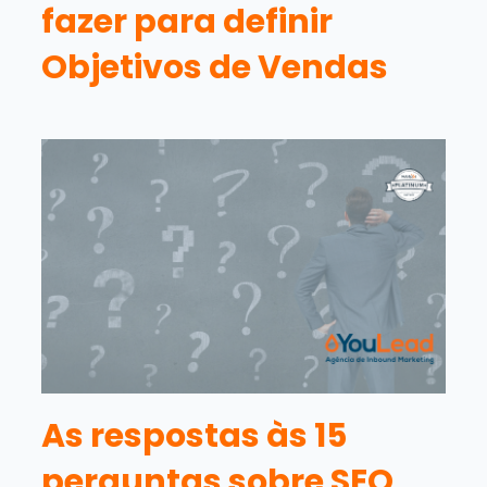
fazer para definir
Objetivos de Vendas
As respostas às 15
perguntas sobre SEO