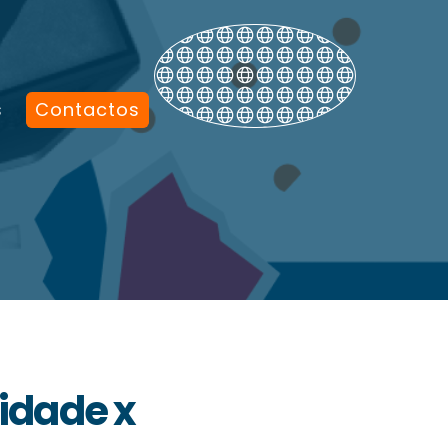
s
Contactos
idade x