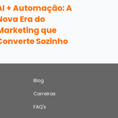
AI + Automação: A
Nova Era do
Marketing que
Converte Sozinho
Blog
Carreiras
FAQ's