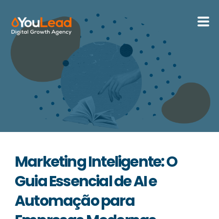
Sobre Nós
Serviços
HubSpot
Recursos
Marketing Inteligente: O
Contactos
Guia Essencial de AI e
Automação para