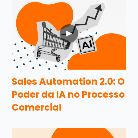
Sales Automation 2.0: O
Poder da IA no Processo
Comercial