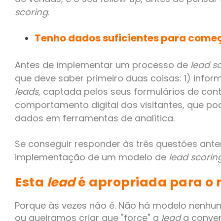
scoring
.
Tenho dados suficientes para come
Antes de implementar um processo de
lead s
que deve saber primeiro duas coisas: 1) inf
leads
, captada pelos seus formulários de con
comportamento digital dos visitantes, que po
dados em ferramentas de analítica.
Se conseguir responder às três questões anter
implementação de um modelo de
lead scorin
Esta
lead
é apropriada para o
Porque às vezes não é. Não há modelo nenh
ou queiramos criar que "force" a
lead
a conver