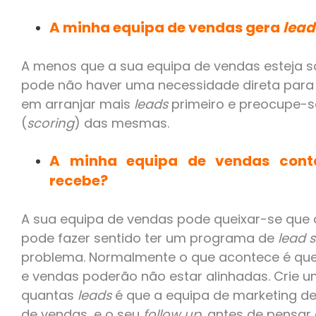
A minha equipa de vendas gera
lead
A menos que a sua equipa de vendas esteja
pode não haver uma necessidade direta para
em arranjar mais
leads
primeiro e preocupe-
(
scoring
) das mesmas.
A minha equipa de vendas con
recebe?
A sua equipa de vendas pode queixar-se que
pode fazer sentido ter um programa de
lead 
problema. Normalmente o que acontece é que
e vendas poderão não estar alinhadas. Crie u
quantas
leads
é que a equipa de marketing d
de vendas, e o seu
follow up
, antes de pensa