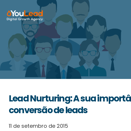
Sobre Nós
Serviços
HubSpot
Recursos
Lead Nurturing: A sua importâ
Contactos
conversão de leads
11 de setembro de 2015