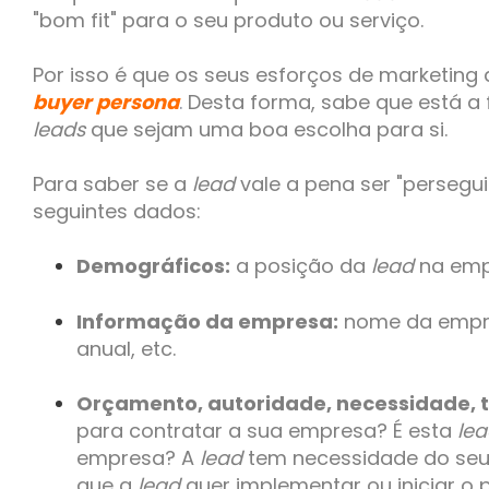
"bom fit" para o seu produto ou serviço.
Por isso é que os seus esforços de marketing
buyer persona
.
Desta forma, sabe que está a 
leads
que sejam uma boa escolha para si.
Para saber se a
lead
vale a pena ser "persegu
seguintes dados:
Demográficos:
a posição da
lead
na empr
Informação da empresa:
nome da empre
anual, etc.
Orçamento, autoridade, necessidade, 
para contratar a sua empresa? É esta
le
empresa? A
lead
tem necessidade do seu
que a
lead
quer implementar ou iniciar o 