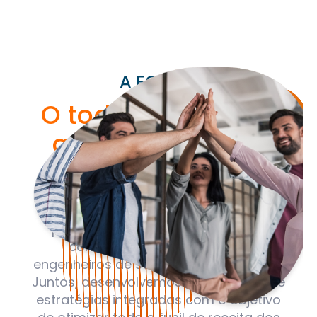
A EQUIPA
O todo é maior do
que a soma das
partes
A nossa equipa é composta por
profissionais de marketing digital,
consultores, web, designers,
engenheiros de software e copywriters.
Juntos, desenvolvemos um conjunto de
estratégias integradas com o objetivo