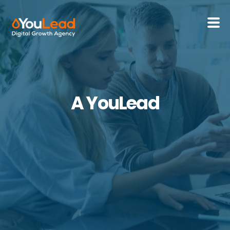
Sobre Nós
Serviços
A YouLead
HubSpot
Recursos
Contactos