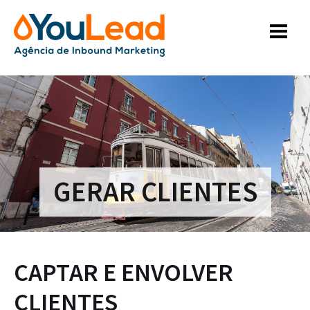
HOME
MARKETING
SALES
WEBSITES
GERAR CLIENTES
ACADEMIA
CONTACTOS
BLOG
CAPTAR E ENVOLVER
CLIENTES