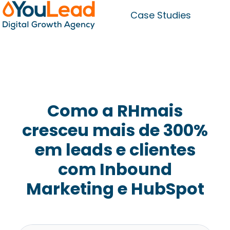
Case Studies
P
á
g
i
n
a
Como a RHmais
i
cresceu mais de 300%
n
em leads e clientes
i
c
com Inbound
i
Marketing e HubSpot
a
l